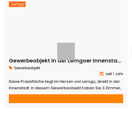
Lemgo
Gewerbeobjekt in der Lemgoer Innenstadt
Gewerbeobjekt
seit 1 Jahr
Diese Praxisfläche liegt im Herzen von Lemgo, direkt in der
Innenstadt. In diesem Gewerbeobjekt haben Sie 3 Zimmer,
sowie ein Gäste WC. Dieses Objekt kann sowohl als Büro
oder auch als Praxis genutzt werden. Die 3 Zimmer teilen
sich folgendermaßen auf. Wenn man durch den Eingang
kommt, findet man auf der linken Seite ein kleines […]