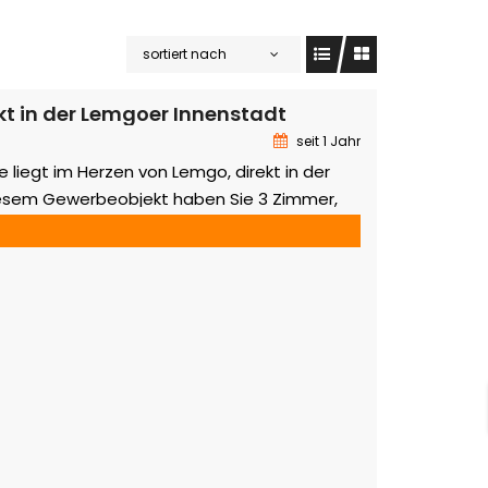
sortiert nach
t in der Lemgoer Innenstadt
seit 1 Jahr
e liegt im Herzen von Lemgo, direkt in der
diesem Gewerbeobjekt haben Sie 3 Zimmer,
WC. Dieses Objekt kann sowohl als Büro oder
enutzt werden. Die 3 Zimmer teilen sich
auf. Wenn man durch den Eingang kommt,
r linken Seite ein kleines […]