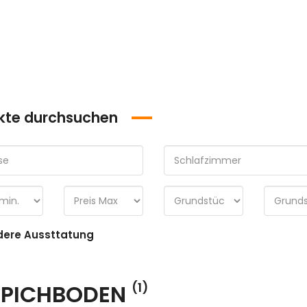
kte durchsuchen
ere Aussttatung
PPICHBODEN
(1)