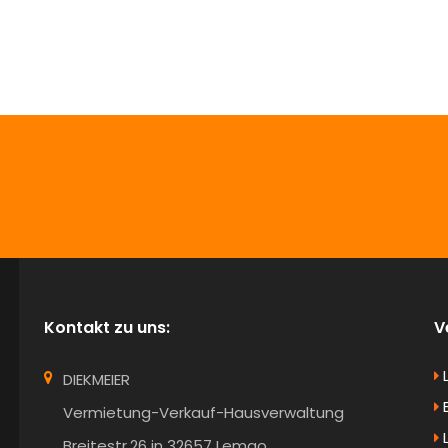
info@Diekmeier-Immobilien.de
Kontakt zu uns:
V
DIEKMEIER
B
Vermietung-Verkauf-Hausverwaltung
Breitestr.26 in 32657 Lemgo