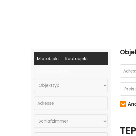
Obje
Mietobjekt
Kaufobjekt
Gewerbeobjekt
And
TE