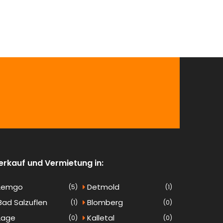
erkauf und Vermietung in:
Lemgo
Detmold
(5)
(1)
ad Salzuflen
Blomberg
(1)
(0)
Lage
Kalletal
(0)
(0)