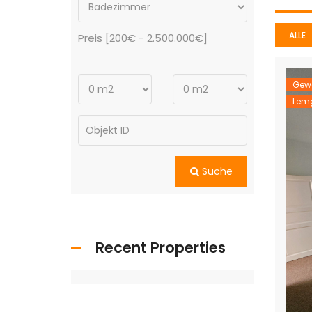
ALLE
Preis [
200€
-
2.500.000€
]
Gew
Lem
Suche
Recent Properties