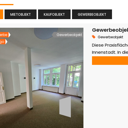
MIETOBJEKT
KAUFOBJEKT
GEWERBEOBJEKT
Gewerbeobjek
erbe
Gewerbeobjekt
Gewerbeobjekt
go
Diese Praxisfläch
Innenstadt. In 
sowie ein Gäste 
auch als Praxis g
folgendermaßen 
findet man auf de