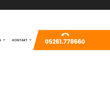
05261.778660
G
KONTAKT