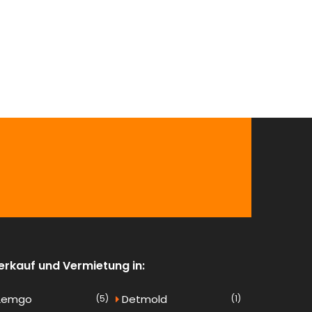
erkauf und Vermietung in:
Lemgo
Detmold
(5)
(1)