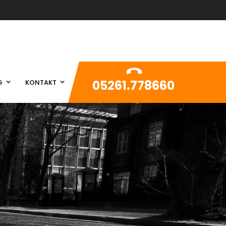
05261.778660
G
KONTAKT