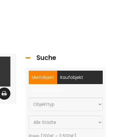
Suche
Mietobjekt
Kaufobjekt
Gewerbeobjekt
Preis [
200€
-
2.500€
]