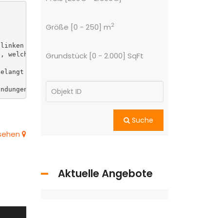
2
Größe [
0
-
250
] m
linken Seite ein kleines Zimmer, welches als Wartezimmer
, welche als Büro oder als Praxisraum genutzt werden kan
Grundstück [
0
-
2.000
] SqFt
elangt man auf die kleine Terasse.

indungen angeschlossen.
Suche
nsehen
Aktuelle Angebote