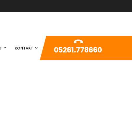
05261.778660
G
KONTAKT