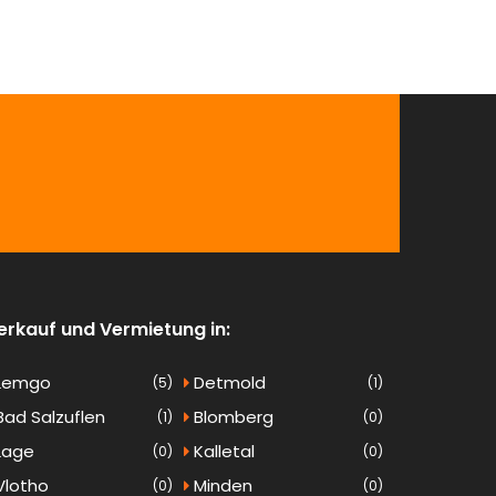
erkauf und Vermietung in:
Lemgo
Detmold
(5)
(1)
ad Salzuflen
Blomberg
(1)
(0)
Lage
Kalletal
(0)
(0)
lotho
Minden
(0)
(0)