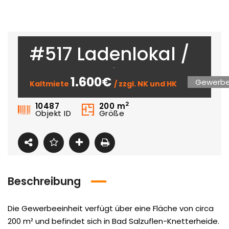
#517 Ladenlokal /
Gewerbefläche in
1.600€
Gewerbe
Kaltmiete
/ zzgl. NK und HK
Bad Salzuflen-
2
10487
200
m
Knetterheide
Objekt ID
Größe
Beschreibung
Die Gewerbeeinheit verfügt über eine Fläche von circa
200 m² und befindet sich in Bad Salzuflen-Knetterheide.