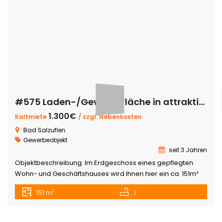
#575 Laden-/Gewerbefläche in attraktiver Lage – Bad Salzuflen-Knetterheide
1.300€
Kaltmiete
/ zzgl. Nebenkosten
Bad Salzuflen
Gewerbeobjekt
seit 3 Jahren
Objektbeschreibung: Im Erdgeschoss eines gepflegten
Wohn- und Geschäftshauses wird Ihnen hier ein ca. 151m²
großes Ladenlokal in attraktiver Lage angeboten. Das
2
151 m
1
Geschäftshaus befindet sich in direkter Straßenlage an der
Bielefelder Straße in Bad Salzuflen-Knetterheide. Das
Ladenlokal verfügt über eine ca. 125,95m² große