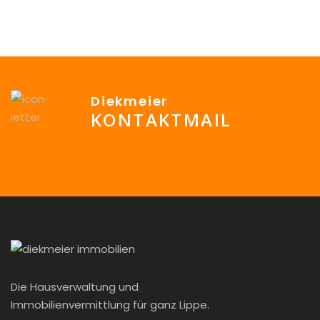
Geschäftsfläche, ein ca. 4,7m² große Küche, ein WC und ein
ca. 20,30m² Lager. […]
Diekmeier
KONTAKTMAIL
info@Diekmeier-Immobilien.de
Die Hausverwaltung und
Immobilienvermittlung für ganz Lippe.