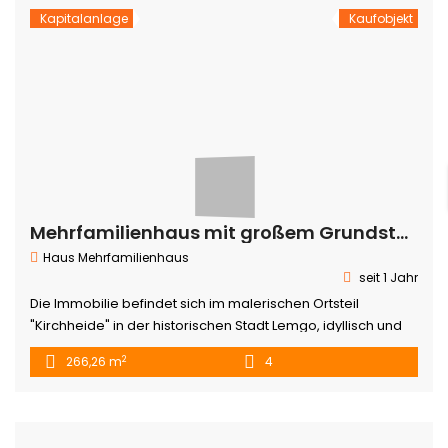
welcher […]
Kapitalanlage
Kaufobjekt
Mehrfamilienhaus mit großem Grundstück in Lemgo
Haus
Mehrfamilienhaus
seit 1 Jahr
Die Immobilie befindet sich im malerischen Ortsteil
"Kirchheide" in der historischen Stadt Lemgo, idyllisch und
ruhig gelegen inmitten der atemberaubenden
2
266,26 m
4
Naturlandschaft des nordrhein-westfälischen Lipperlandes.
Mit seiner traumhaften Alleinlage in einer klassischen,
ländlichen Umgebung bietet der Standort eine
herausragende Kulisse für alle, die Ruhe und Gelassenheit