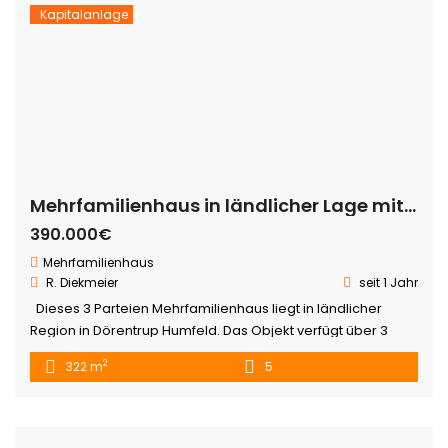
Kapitalanlage
Mehrfamilienhaus in ländlicher Lage mit Pferdewiese
390.000€
Mehrfamilienhaus
R. Diekmeier
seit 1 Jahr
Dieses 3 Parteien Mehrfamilienhaus liegt in ländlicher
Region in Dörentrup Humfeld. Das Objekt verfügt über 3
Mietwohnungen, welche derzeit alle vermietet sind. Diese
2
322 m
5
Wohnungen haben jeweils einen eigenen Eingang. Auf
dem rund 2478 m² großen Grundstück finden Sie nicht nur
das Wohnhaus, sondern auch eine Massiv erbaute
Doppelgarage, sowie einen ehemaligen Pferdestall vor,