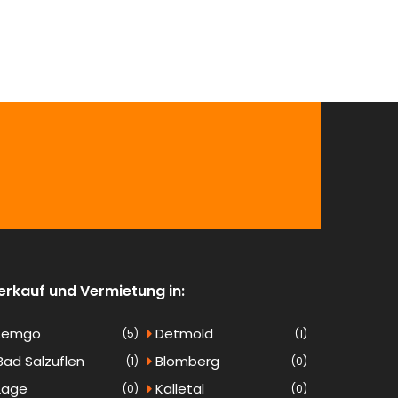
erkauf und Vermietung in:
Lemgo
Detmold
(5)
(1)
ad Salzuflen
Blomberg
(1)
(0)
Lage
Kalletal
(0)
(0)