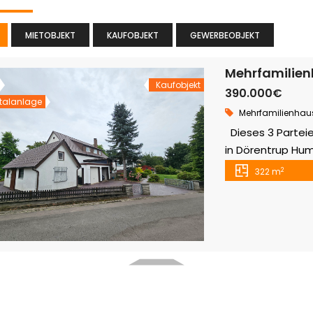
MIETOBJEKT
KAUFOBJEKT
GEWERBEOBJEKT
Kaufobjekt
390.000€
talanlage
Mehrfamilienhau
Dieses 3 Parteie
in Dörentrup Hum
Mietwohnungen, w
2
322 m
Wohnungen haben
rund 2478 m² gro
Wohnhaus, sonde
sowie einen ehem