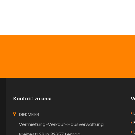
info@Diekmeier-Immobilien.de
Kontakt zu uns:
V
DIEKMEIER
B
Vermietung-Verkauf-Hausverwaltung
Breitestr.26 in 32657 Lemgo