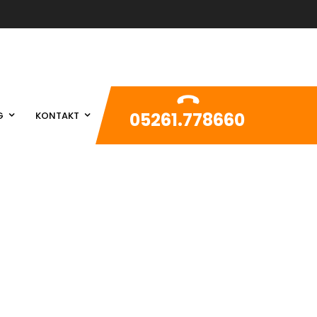
05261.778660
G
KONTAKT