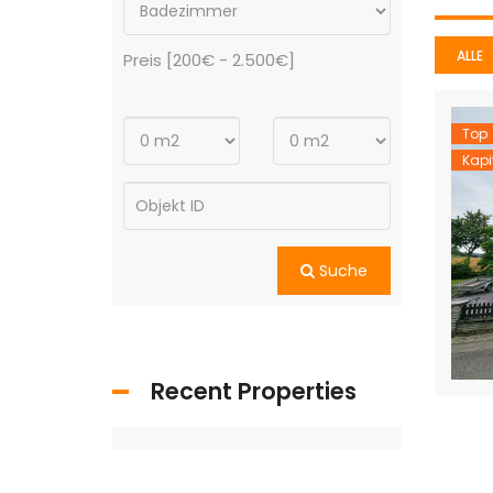
ALLE
Preis [
200€
-
2.500€
]
Top
Kapi
Suche
Recent Properties