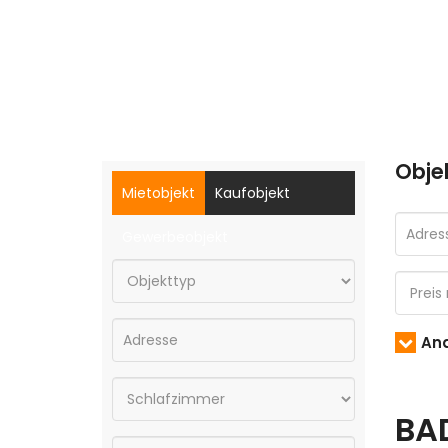
Obje
Mietobjekt
Kaufobjekt
Gewerbeobjekt
And
BA