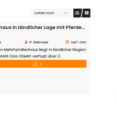
sortiert nach
Mehrfamilienhaus in ländlicher Lage mit Pferdewiese
s
R. Diekmeier
seit 1 Jahr
n Mehrfamilienhaus liegt in ländlicher Region
feld. Das Objekt verfügt über 3
elche derzeit alle vermietet sind. Diese
5
 jeweils einen eigenen Eingang. Auf dem
ßen Grundstück finden Sie nicht nur das
rn auch eine Massiv erbaute Doppelgarage,
aligen Pferdestall vor, welcher […]