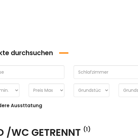
kte durchsuchen
ere Aussttatung
D /WC GETRENNT
(1)