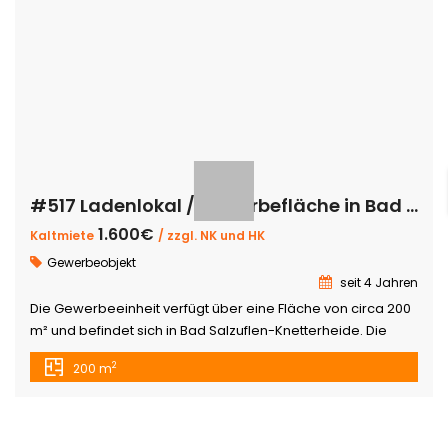
#517 Ladenlokal / Gewerbefläche in Bad Salzuflen- Knetterheide
1.600€
Kaltmiete
/ zzgl. NK und HK
Gewerbeobjekt
seit 4 Jahren
Die Gewerbeeinheit verfügt über eine Fläche von circa 200
m² und befindet sich in Bad Salzuflen-Knetterheide. Die
Verkaufsfläche mit großer Fensterfront kann vielfältig
2
200 m
genutz werden und nach eigenen Vorstellungen gestaltet
werden. Nach Rücksprache mit dem Vermieter, würde
dieser Renovierungsarbeiten vornehmen. Ausstattung: –
Bad Salzuflen- Knetterheide – große Fläche – ebenerdig