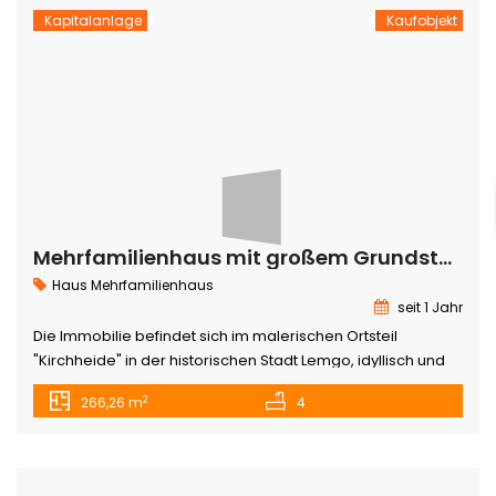
welcher […]
Kapitalanlage
Kaufobjekt
Mehrfamilienhaus mit großem Grundstück in Lemgo
Haus
Mehrfamilienhaus
seit 1 Jahr
Die Immobilie befindet sich im malerischen Ortsteil
"Kirchheide" in der historischen Stadt Lemgo, idyllisch und
ruhig gelegen inmitten der atemberaubenden
2
266,26 m
4
Naturlandschaft des nordrhein-westfälischen Lipperlandes.
Mit seiner traumhaften Alleinlage in einer klassischen,
ländlichen Umgebung bietet der Standort eine
herausragende Kulisse für alle, die Ruhe und Gelassenheit