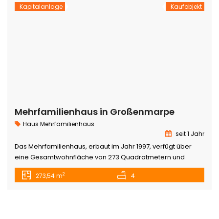
in der täglichen Geschwindigkeit des städtischen Lebens
Kapitalanlage
Kaufobjekt
suchen. Das Mehrfamilienhaus […]
Mehrfamilienhaus in Großenmarpe
Haus
Mehrfamilienhaus
seit 1 Jahr
Das Mehrfamilienhaus, erbaut im Jahr 1997, verfügt über
eine Gesamtwohnfläche von 273 Quadratmetern und
befindet sich auf einem 680 Quadratmeter großen
2
273,54 m
4
Grundstück. Mit seinen vier Wohneinheiten bietet das
Gebäude vielfältige Nutzungsmöglichkeiten, sowohl für
Investoren als auch für Familien, die Wohnen und
Vermietung kombinieren möchten. Äußerlich präsentiert