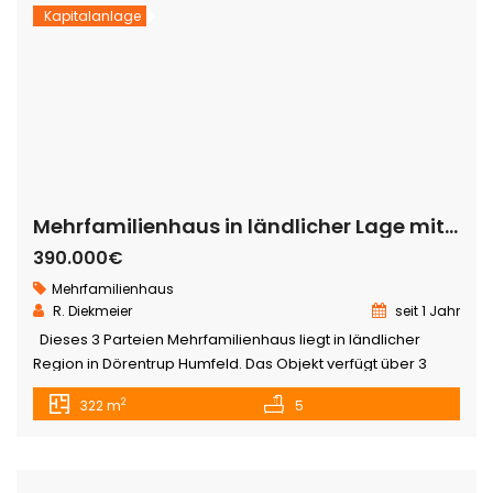
Kapitalanlage
Mehrfamilienhaus in ländlicher Lage mit Pferdewiese
390.000€
Mehrfamilienhaus
R. Diekmeier
seit 1 Jahr
Dieses 3 Parteien Mehrfamilienhaus liegt in ländlicher
Region in Dörentrup Humfeld. Das Objekt verfügt über 3
Mietwohnungen, welche derzeit alle vermietet sind. Diese
2
322 m
5
Wohnungen haben jeweils einen eigenen Eingang. Auf
dem rund 2478 m² großen Grundstück finden Sie nicht nur
das Wohnhaus, sondern auch eine Massiv erbaute
Doppelgarage, sowie einen ehemaligen Pferdestall vor,