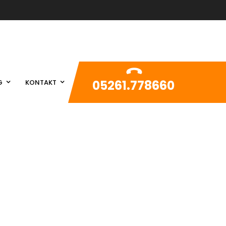
05261.778660
G
KONTAKT