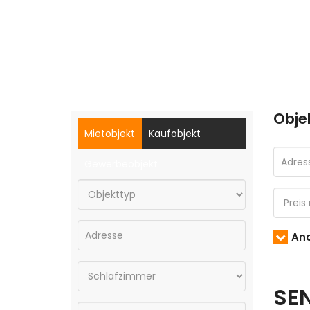
Obje
Mietobjekt
Kaufobjekt
Gewerbeobjekt
And
SE