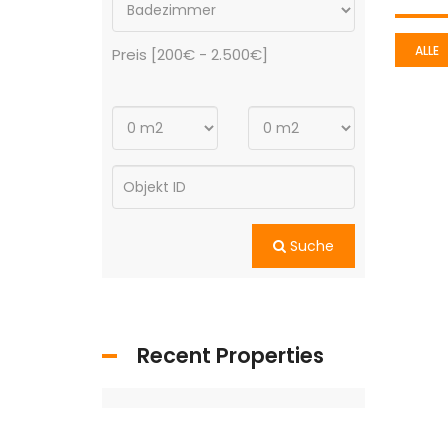
ALLE
Preis [
200€
-
2.500€
]
Suche
Recent Properties