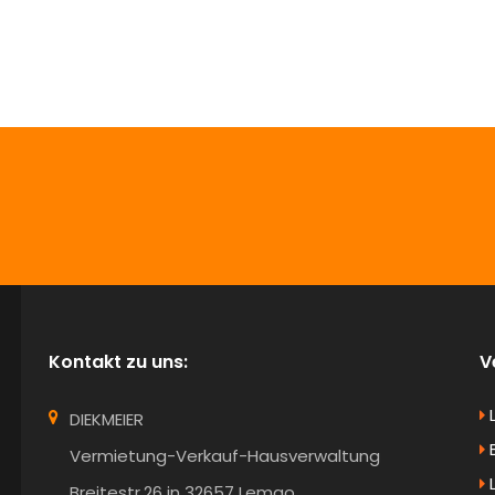
info@Diekmeier-Immobilien.de
Kontakt zu uns:
V
DIEKMEIER
B
Vermietung-Verkauf-Hausverwaltung
Breitestr.26 in 32657 Lemgo