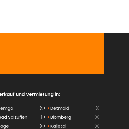
erkauf und Vermietung in:
Lemgo
Detmold
(5)
(1)
ad Salzuflen
Blomberg
(1)
(0)
Lage
Kalletal
(0)
(0)