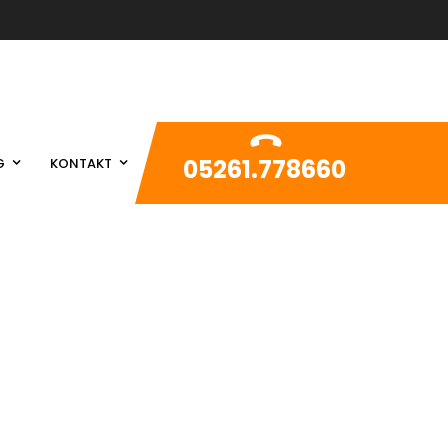
05261.778660
G
KONTAKT