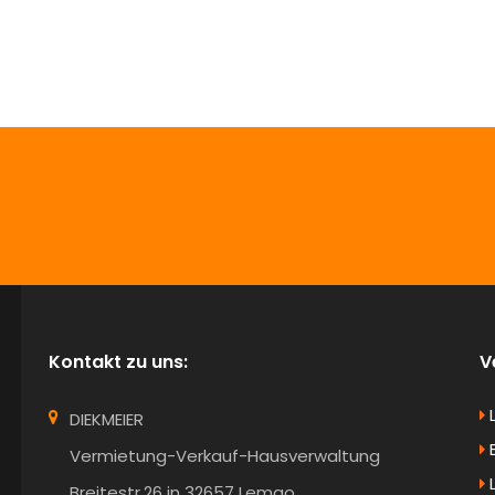
info@Diekmeier-Immobilien.de
Kontakt zu uns:
V
DIEKMEIER
B
Vermietung-Verkauf-Hausverwaltung
Breitestr.26 in 32657 Lemgo