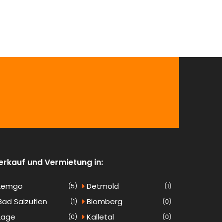
erkauf und Vermietung in:
Lemgo
Detmold
(5)
(1)
ad Salzuflen
Blomberg
(1)
(0)
Lage
Kalletal
(0)
(0)