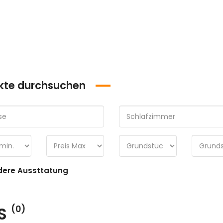
kte durchsuchen
ere Aussttatung
S
(0)