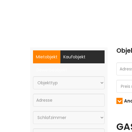
Obje
Mietobjekt
Kaufobjekt
Gewerbeobjekt
And
GA