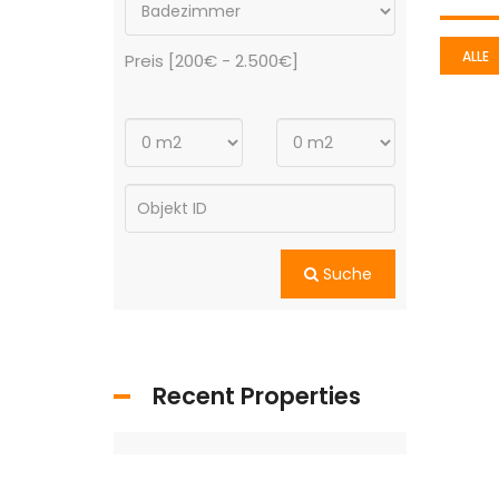
ALLE
Preis [
200€
-
2.500€
]
Suche
Recent Properties