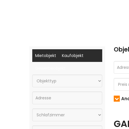
Obje
Mietobjekt
Kaufobjekt
Gewerbeobjekt
And
GA