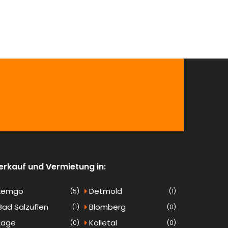
erkauf und Vermietung in:
Lemgo
Detmold
(5)
(1)
ad Salzuflen
Blomberg
(1)
(0)
Lage
Kalletal
(0)
(0)