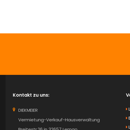
info@Diekmeier-Immobilien.de
Kontakt zu uns:
V
DIEKMEIER
B
Vermietung-Verkauf-Hausverwaltung
Breitestr.26 in 32657 Lemgo