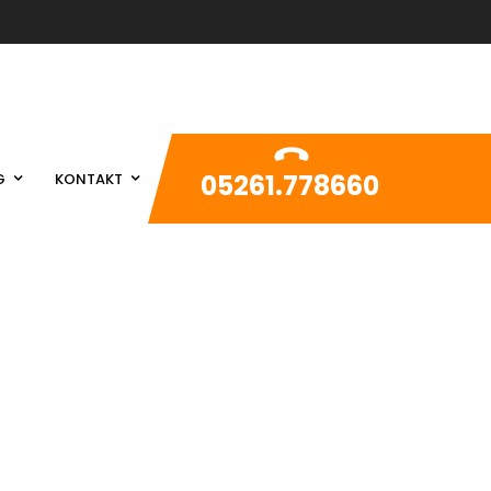
05261.778660
G
KONTAKT