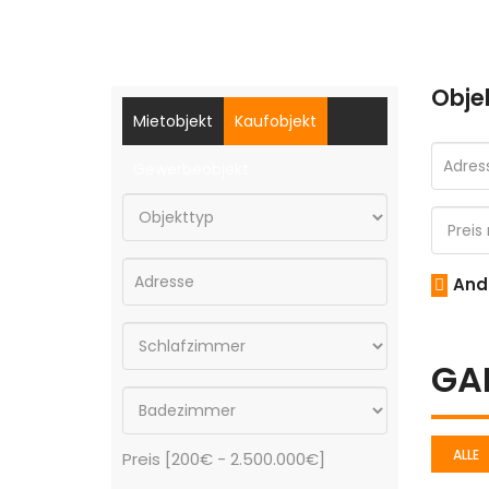
Obje
Mietobjekt
Kaufobjekt
Gewerbeobjekt
And
GA
ALLE
Preis [
200€
-
2.500.000€
]