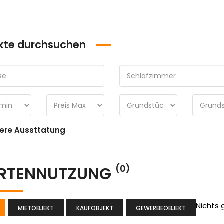
kte durchsuchen
ere Aussttatung
RTENNUTZUNG
(0)
Nichts
MIETOBJEKT
KAUFOBJEKT
GEWERBEOBJEKT