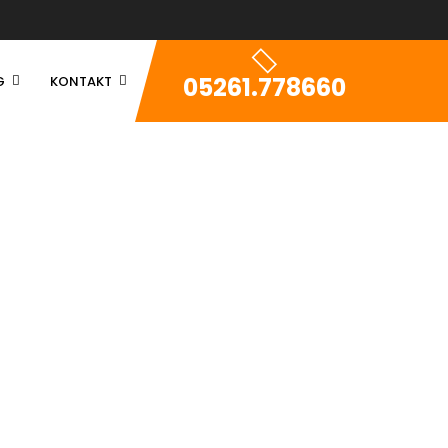
05261.778660
G
KONTAKT