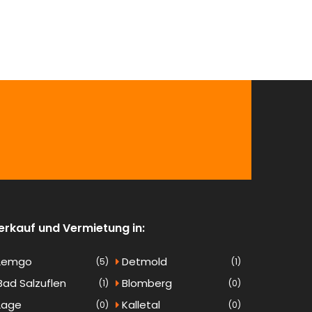
erkauf und Vermietung in:
Lemgo
Detmold
(5)
(1)
ad Salzuflen
Blomberg
(1)
(0)
Lage
Kalletal
(0)
(0)