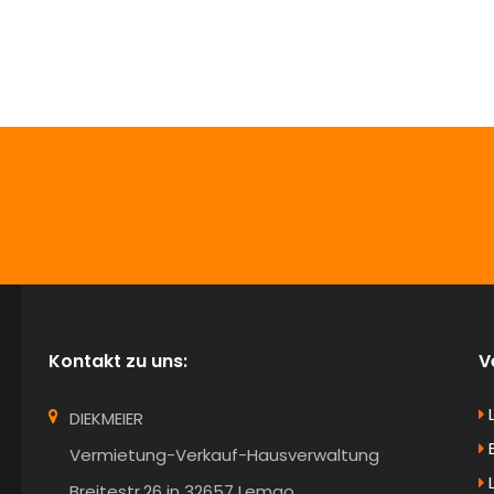
info@Diekmeier-Immobilien.de
Kontakt zu uns:
V
DIEKMEIER
B
Vermietung-Verkauf-Hausverwaltung
Breitestr.26 in 32657 Lemgo