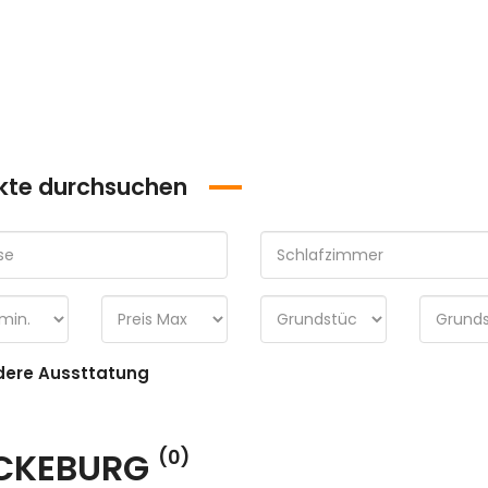
kte durchsuchen
ere Aussttatung
CKEBURG
(0)