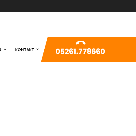
05261.778660
G
KONTAKT