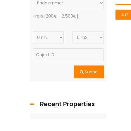
ALLE
Preis [
200€
-
2.500€
]
Suche
Recent Properties