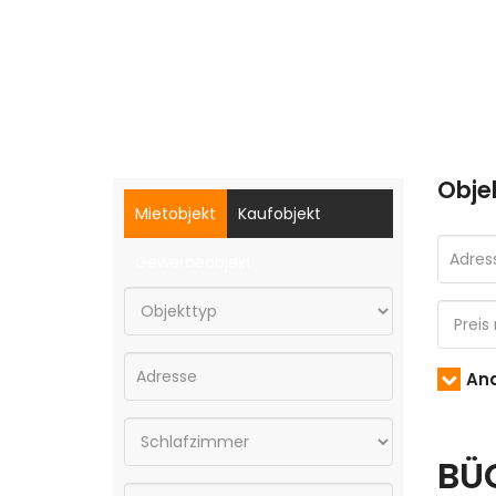
Obje
Mietobjekt
Kaufobjekt
Gewerbeobjekt
And
BÜ