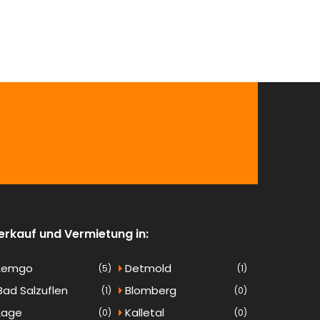
erkauf und Vermietung in:
Lemgo
Detmold
(5)
(1)
ad Salzuflen
Blomberg
(1)
(0)
Lage
Kalletal
(0)
(0)