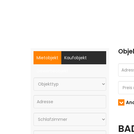
Obje
Mietobjekt
Kaufobjekt
Gewerbeobjekt
And
BA