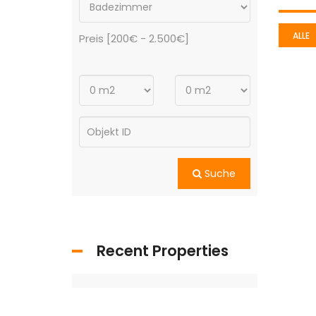
ALLE
Preis [
200€
-
2.500€
]
Suche
Recent Properties