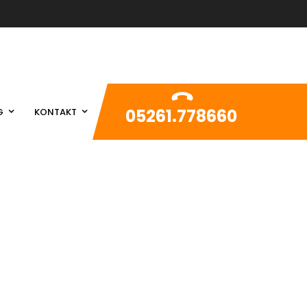
05261.778660
G
KONTAKT