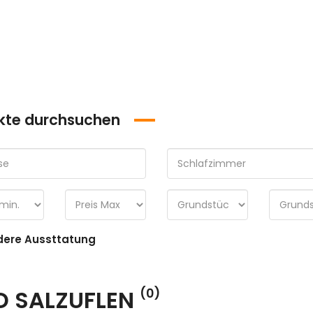
kte durchsuchen
ere Aussttatung
D SALZUFLEN
(0)