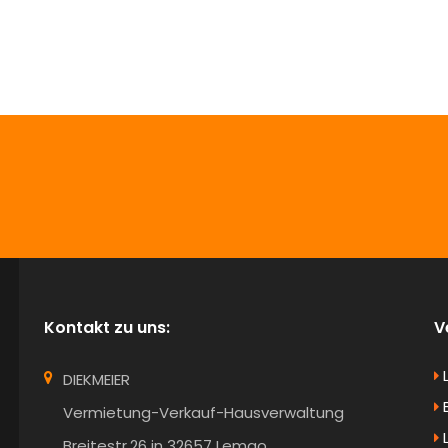
info@Diekmeier-Immobilien.de
Kontakt zu uns:
V
DIEKMEIER
B
Vermietung-Verkauf-Hausverwaltung
Breitestr.26 in 32657 Lemgo