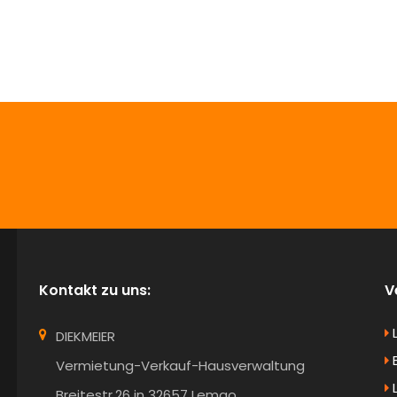
info@Diekmeier-Immobilien.de
Kontakt zu uns:
V
DIEKMEIER
B
Vermietung-Verkauf-Hausverwaltung
Breitestr.26 in 32657 Lemgo