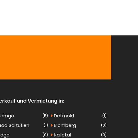
erkauf und Vermietung in:
Lemgo
Detmold
(5)
(1)
ad Salzuflen
Blomberg
(1)
(0)
Lage
Kalletal
(0)
(0)