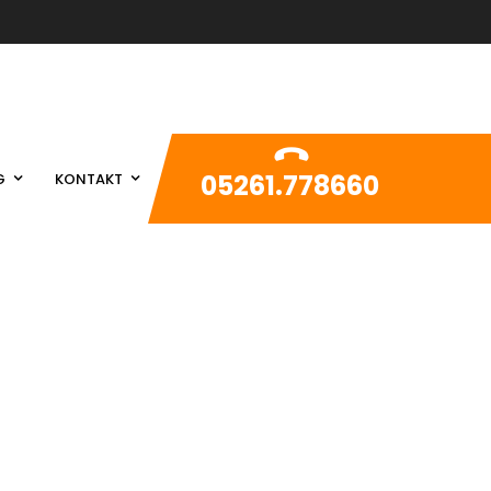
05261.778660
G
KONTAKT