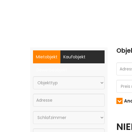
Obje
Mietobjekt
Kaufobjekt
Gewerbeobjekt
And
NI