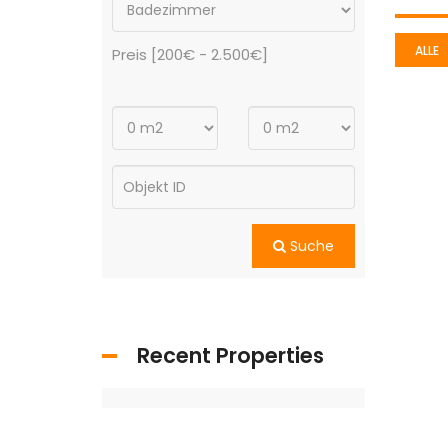
ALLE
Preis [
200€
-
2.500€
]
Suche
Recent Properties