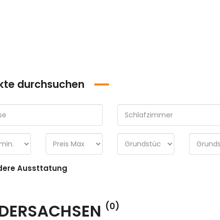
kte durchsuchen
ere Aussttatung
EDERSACHSEN
(0)