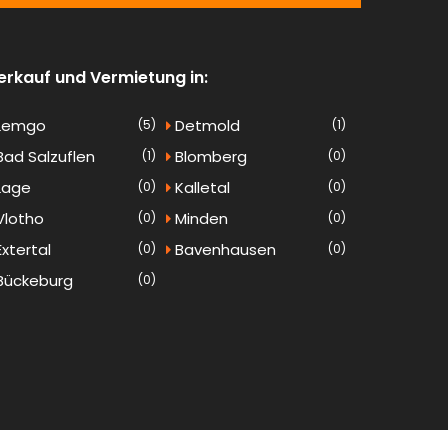
erkauf und Vermietung in:
Lemgo
Detmold
(5)
(1)
ad Salzuflen
Blomberg
(1)
(0)
Lage
Kalletal
(0)
(0)
lotho
Minden
(0)
(0)
xtertal
Bavenhausen
(0)
(0)
Bückeburg
(0)