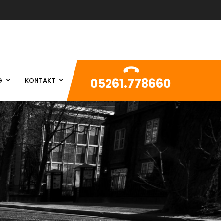
05261.778660
G
KONTAKT