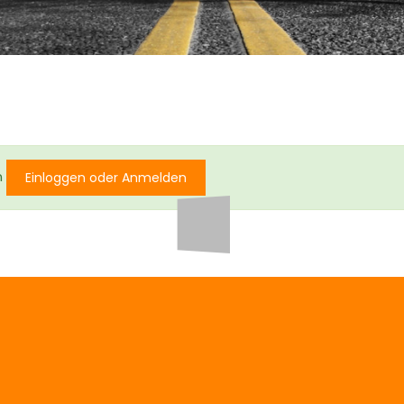
n
Einloggen oder Anmelden
info@Diekmeier-Immobilien.de