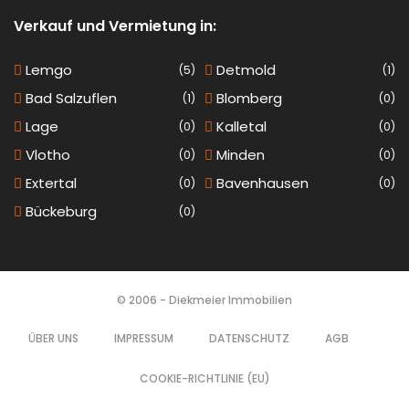
Verkauf und Vermietung in:
Lemgo
Detmold
(5)
(1)
Bad Salzuflen
Blomberg
(1)
(0)
Lage
Kalletal
(0)
(0)
Vlotho
Minden
(0)
(0)
Extertal
Bavenhausen
(0)
(0)
Bückeburg
(0)
© 2006 - Diekmeier Immobilien
ÜBER UNS
IMPRESSUM
DATENSCHUTZ
AGB
COOKIE-RICHTLINIE (EU)