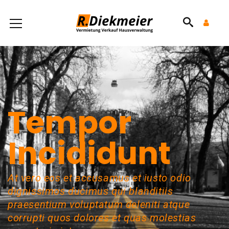
Tempor
Incididunt
At vero eos et accusamus et iusto odio
dignissimos ducimus qui blanditiis
praesentium voluptatum deleniti atque
corrupti quos dolores et quas molestias