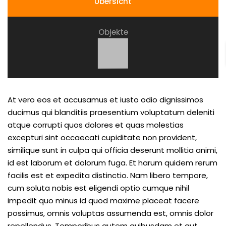
Übersicht
Objekte
Ort
At vero eos et accusamus et iusto odio dignissimos
ducimus qui blanditiis praesentium voluptatum deleniti
atque corrupti quos dolores et quas molestias
excepturi sint occaecati cupiditate non provident,
similique sunt in culpa qui officia deserunt mollitia animi,
id est laborum et dolorum fuga. Et harum quidem rerum
facilis est et expedita distinctio. Nam libero tempore,
cum soluta nobis est eligendi optio cumque nihil
impedit quo minus id quod maxime placeat facere
possimus, omnis voluptas assumenda est, omnis dolor
repellendus. Temporibus autem quibusdam et aut